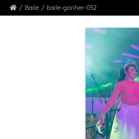
Baile
baile-gonher-052