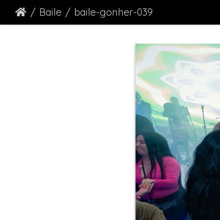
Baile
baile-gonher-039