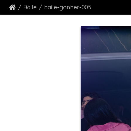
Baile
baile-gonher-005