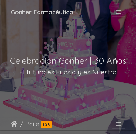
Gonher Farmacéutica
Celebración Gonher | 30 Años
El futuro es Fucsia y es Nuestro
Baile
103